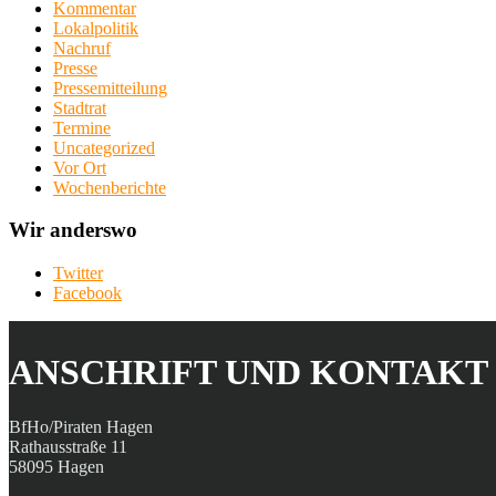
Kommentar
Lokalpolitik
Nachruf
Presse
Pressemitteilung
Stadtrat
Termine
Uncategorized
Vor Ort
Wochenberichte
Wir anderswo
Twitter
Facebook
ANSCHRIFT UND KONTAKT
BfHo/Piraten Hagen
Rathausstraße 11
58095 Hagen