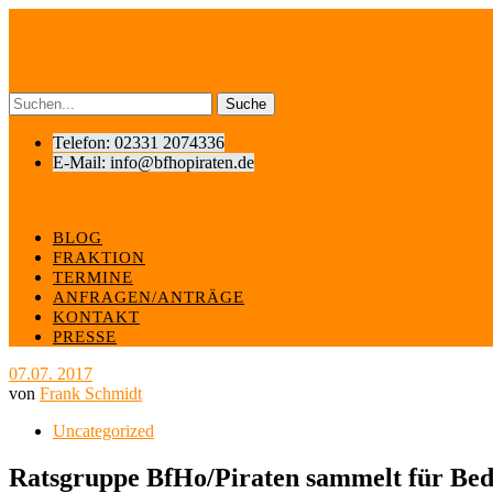
Suche
Telefon: 02331 2074336
E-Mail: info@bfhopiraten.de
Suche
Menü
BLOG
FRAKTION
TERMINE
ANFRAGEN/ANTRÄGE
KONTAKT
PRESSE
07.07. 2017
von
Frank Schmidt
Uncategorized
Ratsgruppe BfHo/Piraten sammelt für Bed