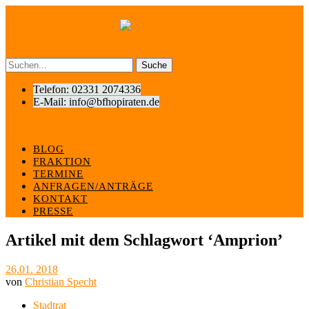
Suche
Telefon: 02331 2074336
E-Mail: info@bfhopiraten.de
Suche
Menü
BLOG
FRAKTION
TERMINE
ANFRAGEN/ANTRÄGE
KONTAKT
PRESSE
Artikel mit dem Schlagwort ‘
Amprion
’
26.01. 2018
von
Christian Specht
Stadtrat