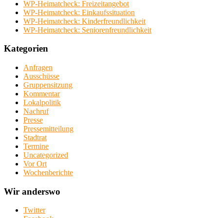
WP-Heimatcheck: Freizeitangebot
WP-Heimatcheck: Einkaufssituation
WP-Heimatcheck: Kinderfreundlichkeit
WP-Heimatcheck: Seniorenfreundlichkeit
Kategorien
Anfragen
Ausschüsse
Gruppensitzung
Kommentar
Lokalpolitik
Nachruf
Presse
Pressemitteilung
Stadtrat
Termine
Uncategorized
Vor Ort
Wochenberichte
Wir anderswo
Twitter